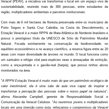
Veracel (PEAV), a iniciativa vai transformar o local em um espaço vivo de
sustentabilidade, reunindo mais de 300 pessoas, entre estudantes da
região, multiplicadores ambientais e parceiros institucionais.
Com mais de 6 mil hectares de floresta preservada entre os municípios de
Porto Seguro e Santa Cruz Cabrália, na Costa do Descobrimento, a
Estação Veracel é a maior RPPN de Mata Atlântica do Nordeste brasileiro e
possui o prestigioso título da UNESCO de Sítio do Patrimônio Mundial
Natural. Focada estritamente na conservação da biodiversidade, no
equilíbrio ecossistêmico e no avanço científico, a reserva figura entre as 20
áreas com maior diversidade de árvores no mundo. O local funciona como
um santuário e refúgio vital para espécies raras e ameaçadas de extinção,
como a onça-pintada e o gavião-real (harpia), que possui ninhos ativos
monitorados na área.
"
A RPPN Estação Veracel é muito mais do que um patrimônio ecológico de
valor inestimável; ela é uma sala de aula viva capaz de inspirar e
transformar a percepção das pessoas sobre o nosso papel na natureza
",
afirma Alexandre Campbell, gerente de Responsabilidade Social e
Comunicação da Veracel Celulose. "
Ao reunirmos jovens e multiplicadores
locais em uma imersão como esta, reforçamos o compromisso da Veracel