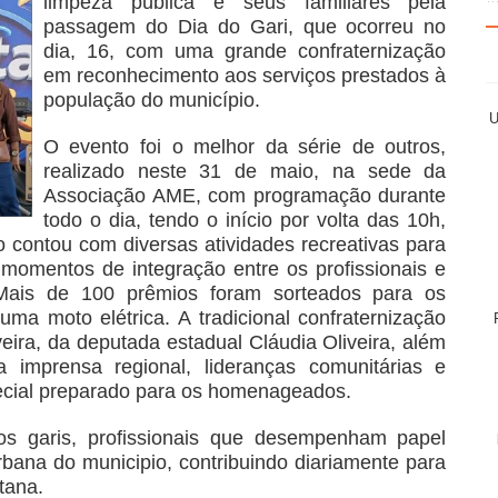
limpeza pública e seus familiares pela
passagem do Dia do Gari, que ocorreu no
dia, 16, com uma grande confraternização
em reconhecimento aos serviços prestados à
população do município.
U
O evento foi o melhor da série de outros,
realizado neste 31 de maio, na sede da
Associação AME, com programação durante
todo o dia, tendo o início por volta das 10h,
ão contou com diversas atividades recreativas para
 momentos de integração entre os profissionais e
! Mais de 100 prêmios foram sorteados para os
uma moto elétrica. A tradicional confraternização
veira, da deputada estadual Cláudia Oliveira, além
a imprensa regional, lideranças comunitárias e
cial preparado para os homenageados.
 dos garis, profissionais que desempenham papel
ana do municipio, contribuindo diariamente para
tana.