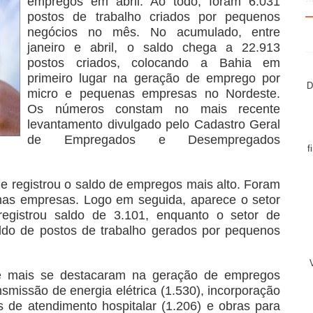
empregos em abril. Ao todo, foram 6.031
postos de trabalho criados por pequenos
negócios no mês. No acumulado, entre
janeiro e abril, o saldo chega a 22.913
postos criados, colocando a Bahia em
primeiro lugar na geração de emprego por
D
micro e pequenas empresas no Nordeste.
Os números constam no mais recente
levantamento divulgado pelo Cadastro Geral
de Empregados e Desempregados
f
que registrou o saldo de empregos mais alto. Foram
nas empresas. Logo em seguida, aparece o setor
registrou saldo de 3.101, enquanto o setor de
ldo de postos de trabalho gerados por pequenos
ue mais se destacaram na geração de empregos
ansmissão de energia elétrica (1.530), incorporação
des de atendimento hospitalar (1.206) e obras para