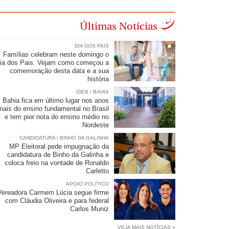
Últimas Notícias
DIA DOS PAIS
Famílias celebram neste domingo o
ia dos Pais. Vejam como começou a
comemoração desta data e a sua
história
IDEB / BAHIA
Bahia fica em último lugar nos anos
inais do ensino fundamental no Brasil
e tem pior nota do ensino médio no
Nordeste
CANDIDATURA / BINHO DA GALINHA
MP Eleitoral pede impugnação da
candidatura de Binho da Galinha e
coloca freio na vontade de Ronaldo
Carletto
APOIO POLÍTICO
Vereadora Carmem Lúcia segue firme
com Cláudia Oliveira e para federal
Carlos Muniz
VEJA MAIS NOTÍCIAS »