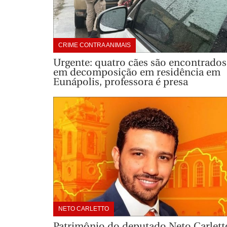
CRIME CONTRA ANIMAIS
Urgente: quatro cães são encontrados
em decomposição em residência em
Eunápolis, professora é presa
NETO CARLETTO
Patrimônio do deputado Neto Carlett