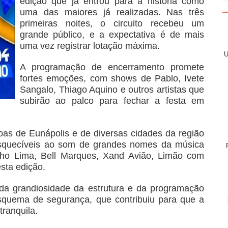
edição que já entrou para a história como
uma das maiores já realizadas. Nas três
primeiras noites, o circuito recebeu um
grande público, e a expectativa é de mais
uma vez registrar lotação máxima.
U
A programação de encerramento promete
fortes emoções, com shows de Pablo, Ivete
Sangalo, Thiago Aquino e outros artistas que
subirão ao palco para fechar a festa em
oas de Eunápolis e de diversas cidades da região
nesquecíveis ao som de grandes nomes da música
inho Lima, Bell Marques, Xand Avião, Limão com
sta edição.
 da grandiosidade da estrutura e da programação
esquema de segurança, que contribuiu para que a
tranquila.