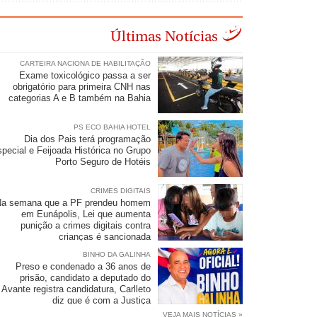
Últimas Notícias
CARTEIRA NACIONA DE HABILITAÇÃO
Exame toxicológico passa a ser
obrigatório para primeira CNH nas
categorias A e B também na Bahia
PS ECO BAHIA HOTEL
Dia dos Pais terá programação
special e Feijoada Histórica no Grupo
Porto Seguro de Hotéis
CRIMES DIGITAIS
Na semana que a PF prendeu homem
em Eunápolis, Lei que aumenta
punição a crimes digitais contra
crianças é sancionada
BINHO DA GALINHA
Preso e condenado a 36 anos de
prisão, candidato a deputado do
Avante registra candidatura, Carlleto
diz que é com a Justiça
VEJA MAIS NOTÍCIAS »