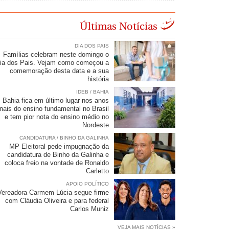
Últimas Notícias
DIA DOS PAIS
Famílias celebram neste domingo o
ia dos Pais. Vejam como começou a
comemoração desta data e a sua
história
IDEB / BAHIA
Bahia fica em último lugar nos anos
inais do ensino fundamental no Brasil
e tem pior nota do ensino médio no
Nordeste
CANDIDATURA / BINHO DA GALINHA
MP Eleitoral pede impugnação da
candidatura de Binho da Galinha e
coloca freio na vontade de Ronaldo
Carletto
APOIO POLÍTICO
Vereadora Carmem Lúcia segue firme
com Cláudia Oliveira e para federal
Carlos Muniz
VEJA MAIS NOTÍCIAS »