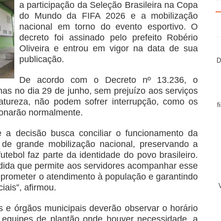
a participação da Seleção Brasileira na Copa
do Mundo da FIFA 2026 e a mobilização
nacional em torno do evento esportivo. O
decreto foi assinado pelo prefeito Robério
Oliveira e entrou em vigor na data de sua
publicação.
D
De acordo com o Decreto nº 13.236, o
as no dia 29 de junho, sem prejuízo aos serviços
natureza, não podem sofrer interrupção, como os
f
ionarão normalmente.
e a decisão busca conciliar o funcionamento da
de grande mobilização nacional, preservando a
utebol faz parte da identidade do povo brasileiro.
ida que permite aos servidores acompanhar esse
prometer o atendimento à população e garantindo
ais”, afirmou.
s e órgãos municipais deverão observar o horário
 equipes de plantão onde houver necessidade, a