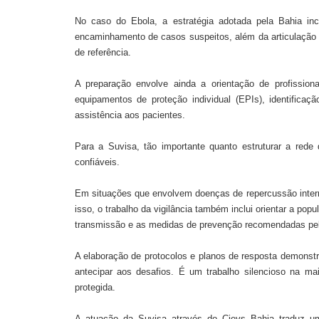
No caso do Ebola, a estratégia adotada pela Bahia incl
encaminhamento de casos suspeitos, além da articulação 
de referência.
A preparação envolve ainda a orientação de profissio
equipamentos de proteção individual (EPIs), identifica
assistência aos pacientes.
Para a Suvisa, tão importante quanto estruturar a red
confiáveis.
Em situações que envolvem doenças de repercussão inter
isso, o trabalho da vigilância também inclui orientar a pop
transmissão e as medidas de prevenção recomendadas pelo
A elaboração de protocolos e planos de resposta demons
antecipar aos desafios. É um trabalho silencioso na m
protegida.
A atuação da Suvisa através do Cievs Bahia traduz um