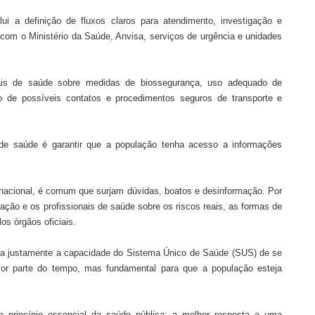
ui a definição de fluxos claros para atendimento, investigação e
com o Ministério da Saúde, Anvisa, serviços de urgência e unidades
nais de saúde sobre medidas de biossegurança, uso adequado de
ção de possíveis contatos e procedimentos seguros de transporte e
e de saúde é garantir que a população tenha acesso a informações
nacional, é comum que surjam dúvidas, boatos e desinformação. Por
ulação e os profissionais de saúde sobre os riscos reais, as formas de
s órgãos oficiais.
tra justamente a capacidade do Sistema Único de Saúde (SUS) de se
aior parte do tempo, mas fundamental para que a população esteja
 princípio essencial da saúde pública: a melhor resposta a uma