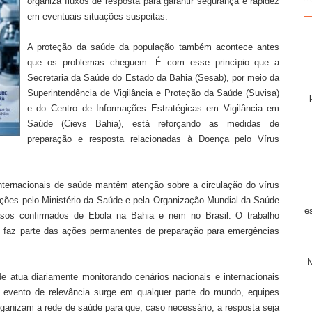
organiza fluxos de resposta para garantir segurança e rapidez
em eventuais situações suspeitas.
A proteção da saúde da população também acontece antes
que os problemas cheguem. É com esse princípio que a
Secretaria da Saúde do Estado da Bahia (Sesab), por meio da
Superintendência de Vigilância e Proteção da Saúde (Suvisa)
e do Centro de Informações Estratégicas em Vigilância em
Saúde (Cievs Bahia), está reforçando as medidas de
preparação e resposta relacionadas à Doença pelo Vírus
ternacionais de saúde mantêm atenção sobre a circulação do vírus
ações pelo Ministério da Saúde e pela Organização Mundial da Saúde
e
asos confirmados de Ebola na Bahia e nem no Brasil. O trabalho
o e faz parte das ações permanentes de preparação para emergências
e atua diariamente monitorando cenários nacionais e internacionais
evento de relevância surge em qualquer parte do mundo, equipes
rganizam a rede de saúde para que, caso necessário, a resposta seja