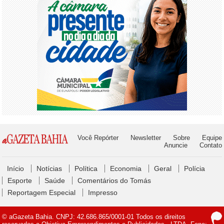
Você Repórter
Newsletter
Sobre
Equipe
Anuncie
Contato
Início
Notícias
Política
Economia
Geral
Polícia
Esporte
Saúde
Comentários do Tomás
Reportagem Especial
Impresso
© aGazeta Bahia. CNPJ: 42.686.865/0001-01 Todos os direitos