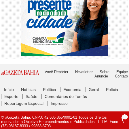
Você Repórter
Newsletter
Sobre
Equipe
Anuncie
Contato
Início
Notícias
Política
Economia
Geral
Polícia
Esporte
Saúde
Comentários do Tomás
Reportagem Especial
Impresso
© aGazeta Bahia. CNPJ: 42.686.865/0001-01 Todos os direitos
reservados a Objetiva Empreendimentos e Publicidades - LTDA. Fone:
(73) 98187-8333 / 99868-6703