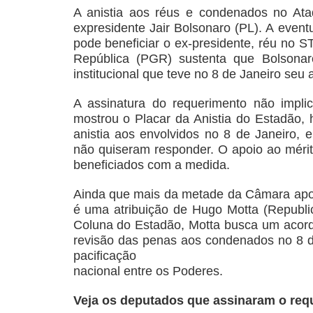
A anistia aos réus e condenados no At
expresidente Jair Bolsonaro (PL). A event
pode beneficiar o ex-presidente, réu no S
República (PGR) sustenta que Bolsonaro
institucional que teve no 8 de Janeiro seu 
A assinatura do requerimento não impli
mostrou o Placar da Anistia do Estadão, 
anistia aos envolvidos no 8 de Janeiro, 
não quiseram responder. O apoio ao mérito
beneficiados com a medida.
Ainda que mais da metade da Câmara apoie
é uma atribuição de Hugo Motta (Republ
Coluna do Estadão, Motta busca um acord
revisão das penas aos condenados no 8 de
pacificação
nacional entre os Poderes.
Veja os deputados que assinaram o requ