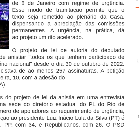
de 8 de Janeiro com regime de urgência.
Esse modo de tramitação permite que o
texto seja remetido ao plenário da Casa,
dispensando a apreciação das comissões
permanentes. A urgência, na prática, dá
ao projeto um rito acelerado.
O projeto de lei de autoria do deputado
de anistiar "todos os que tenham participado de
U
ório nacional" desde o dia 30 de outubro de 2022.
ecisava de ao menos 257 assinaturas. A petição
feira, 10, com a adesão do
A).
 do projeto de lei da anistia em uma entrevista
, na sede do diretório estadual do PL do Rio de
mero de apoiadores ao requerimento de urgência,
ção ao presidente Luiz Inácio Lula da Silva (PT) é
os, PP, com 34, e Republicanos, com 26. O PSD