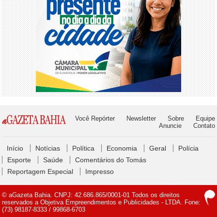
Você Repórter
Newsletter
Sobre
Equipe
Anuncie
Contato
Início
Notícias
Política
Economia
Geral
Polícia
Esporte
Saúde
Comentários do Tomás
Reportagem Especial
Impresso
© aGazeta Bahia. CNPJ: 42.686.865/0001-01 Todos os direitos
reservados a Objetiva Empreendimentos e Publicidades - LTDA. Fone:
(73) 98187-8333 / 99868-6703