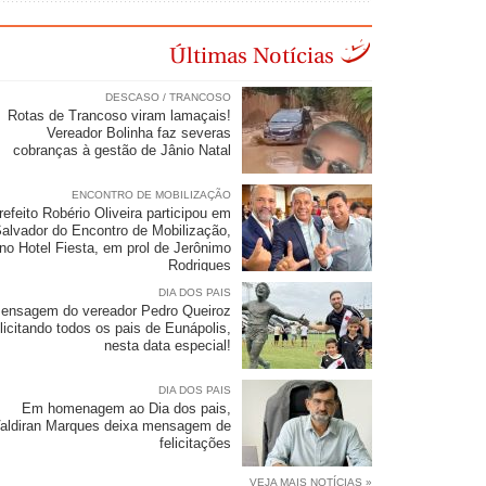
Últimas Notícias
DESCASO / TRANCOSO
Rotas de Trancoso viram lamaçais!
Vereador Bolinha faz severas
cobranças à gestão de Jânio Natal
ENCONTRO DE MOBILIZAÇÃO
refeito Robério Oliveira participou em
alvador do Encontro de Mobilização,
no Hotel Fiesta, em prol de Jerônimo
Rodrigues
DIA DOS PAIS
ensagem do vereador Pedro Queiroz
elicitando todos os pais de Eunápolis,
nesta data especial!
DIA DOS PAIS
Em homenagem ao Dia dos pais,
aldiran Marques deixa mensagem de
felicitações
VEJA MAIS NOTÍCIAS »