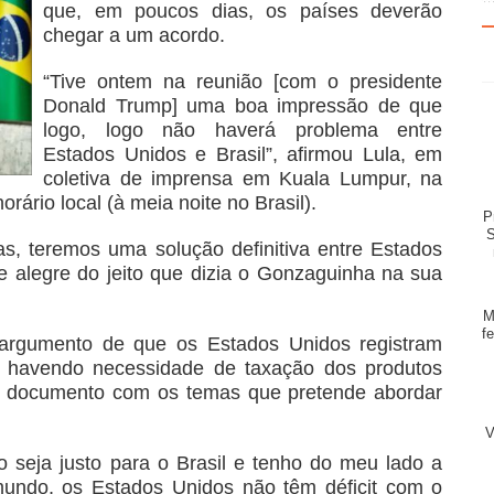
que, em poucos dias, os países deverão
chegar a um acordo.
“Tive ontem na reunião [com o presidente
Donald Trump] uma boa impressão de que
logo, logo não haverá problema entre
Estados Unidos e Brasil”, afirmou Lula, em
coletiva de imprensa em Kuala Lumpur, na
rário local (à meia noite no Brasil).
P
S
s, teremos uma solução definitiva entre Estados
e alegre do jeito que dizia o Gonzaguinha na sua
M
f
 argumento de que os Estados Unidos registram
o havendo necessidade de taxação dos produtos
 um documento com os temas que pretende abordar
V
 seja justo para o Brasil e tenho do meu lado a
mundo, os Estados Unidos não têm déficit com o