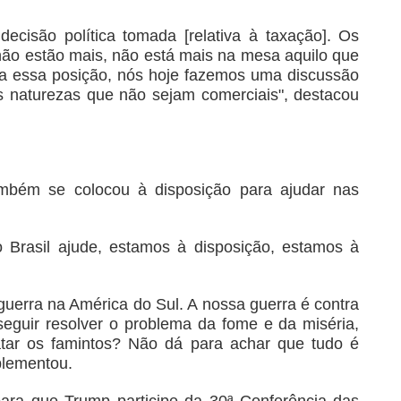
decisão política tomada [relativa à taxação]. Os
á não estão mais, não está mais na mesa aquilo que
a essa posição, nós hoje fazemos uma discussão
 naturezas que não sejam comerciais", destacou
mbém se colocou à disposição para ajudar nas
 o Brasil ajude, estamos à disposição, estamos à
guerra na América do Sul. A nossa guerra é contra
eguir resolver o problema da fome e da miséria,
tar os famintos? Não dá para achar que tudo é
plementou.
para que Trump participe da 30ª Conferência das