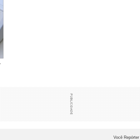
r
Você Repórter