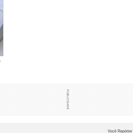
r
Você Repórter