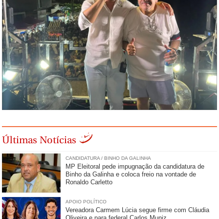
Últimas Notícias
CANDIDATURA / BINHO DA GALINHA
MP Eleitoral pede impugnação da candidatura de
Binho da Galinha e coloca freio na vontade de
Ronaldo Carletto
APOIO POLÍTICO
Vereadora Carmem Lúcia segue firme com Cláudia
Oliveira e para federal Carlos Muniz