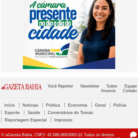
Você Repórter
Newsletter
Sobre
Equipe
Anuncie
Contato
Início
Notícias
Política
Economia
Geral
Polícia
Esporte
Saúde
Comentários do Tomás
Reportagem Especial
Impresso
© aGazeta Bahia. CNPJ: 42.686.865/0001-01 Todos os direitos