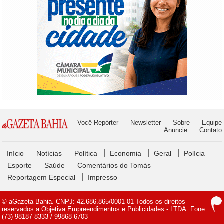
Você Repórter
Newsletter
Sobre
Equipe
Anuncie
Contato
Início
Notícias
Política
Economia
Geral
Polícia
Esporte
Saúde
Comentários do Tomás
Reportagem Especial
Impresso
© aGazeta Bahia. CNPJ: 42.686.865/0001-01 Todos os direitos
reservados a Objetiva Empreendimentos e Publicidades - LTDA. Fone:
(73) 98187-8333 / 99868-6703