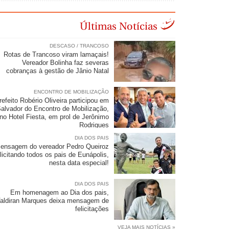
Últimas Notícias
DESCASO / TRANCOSO
Rotas de Trancoso viram lamaçais!
Vereador Bolinha faz severas
cobranças à gestão de Jânio Natal
ENCONTRO DE MOBILIZAÇÃO
refeito Robério Oliveira participou em
alvador do Encontro de Mobilização,
no Hotel Fiesta, em prol de Jerônimo
Rodrigues
DIA DOS PAIS
ensagem do vereador Pedro Queiroz
elicitando todos os pais de Eunápolis,
nesta data especial!
DIA DOS PAIS
Em homenagem ao Dia dos pais,
aldiran Marques deixa mensagem de
felicitações
VEJA MAIS NOTÍCIAS »