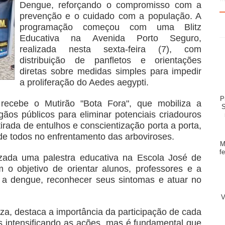
Dengue, reforçando o compromisso com a
prevenção e o cuidado com a população. A
programação começou com uma Blitz
Educativa na Avenida Porto Seguro,
realizada nesta sexta-feira (7), com
distribuição de panfletos e orientações
diretas sobre medidas simples para impedir
a proliferação do Aedes aegypti.
P
recebe o Mutirão "Bota Fora", que mobiliza a
S
ãos públicos para eliminar potenciais criadouros
irada de entulhos e conscientização porta a porta,
de todos no enfrentamento das arboviroses.
M
f
izada uma palestra educativa na Escola José de
o objetivo de orientar alunos, professores e a
 a dengue, reconhecer seus sintomas e atuar no
V
uza, destaca a importância da participação de cada
s intensificando as ações, mas é fundamental que