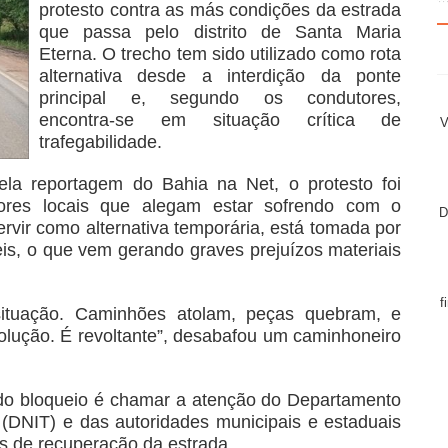
protesto contra as más condições da estrada
que passa pelo distrito de Santa Maria
Eterna. O trecho tem sido utilizado como rota
alternativa desde a interdição da ponte
principal e, segundo os condutores,
encontra-se em situação crítica de
V
trafegabilidade.
la reportagem do Bahia na Net, o protesto foi
ores locais que alegam estar sofrendo com o
D
ervir como alternativa temporária, está tomada por
eis, o que vem gerando graves prejuízos materiais
f
ituação. Caminhões atolam, peças quebram, e
lução. É revoltante”, desabafou um caminhoneiro
 do bloqueio é chamar a atenção do Departamento
 (DNIT) e das autoridades municipais e estaduais
s de recuperação da estrada.