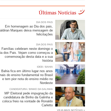
Últimas Notícias
DIA DOS PAIS
Em homenagem ao Dia dos pais,
aldiran Marques deixa mensagem de
felicitações
DIA DOS PAIS
Famílias celebram neste domingo o
ia dos Pais. Vejam como começou a
comemoração desta data e a sua
história
IDEB / BAHIA
Bahia fica em último lugar nos anos
inais do ensino fundamental no Brasil
e tem pior nota do ensino médio no
Nordeste
CANDIDATURA / BINHO DA GALINHA
MP Eleitoral pede impugnação da
candidatura de Binho da Galinha e
coloca freio na vontade de Ronaldo
Carletto
VEJA MAIS NOTÍCIAS »