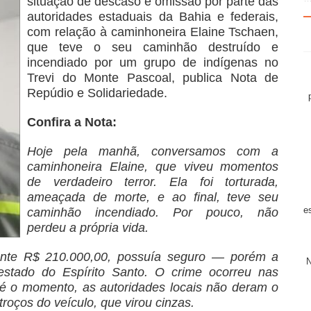
situação de descaso e omissão por parte das
autoridades estaduais da Bahia e federais,
com relação à caminhoneira Elaine Tschaen,
que teve o seu caminhão destruído e
incendiado por um grupo de indígenas no
Trevi do Monte Pascoal, publica Nota de
Repúdio e Solidariedade.
Confira a Nota:
Hoje pela manhã, conversamos com a
caminhoneira Elaine, que viveu momentos
de verdadeiro terror. Ela foi torturada,
ameaçada de morte, e ao final, teve seu
e
caminhão incendiado. Por pouco, não
perdeu a própria vida.
nte R$ 210.000,00, possuía seguro — porém a
estado do Espírito Santo. O crime ocorreu nas
té o momento, as autoridades locais não deram o
roços do veículo, que virou cinzas.