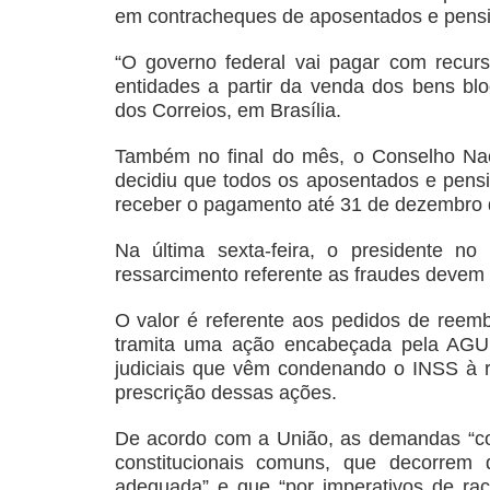
em contracheques de aposentados e pensi
“O governo federal vai pagar com recur
entidades a partir da venda dos bens blo
dos Correios, em Brasília.
Também no final do mês, o Conselho Nac
decidiu que todos os aposentados e pens
receber o pagamento até 31 de dezembro 
Na última sexta-feira, o presidente no
ressarcimento referente as fraudes devem
O valor é referente aos pedidos de reemb
tramita uma ação encabeçada pela AGU
judiciais que vêm condenando o INSS à r
prescrição dessas ações.
De acordo com a União, as demandas “co
constitucionais comuns, que decorrem 
adequada” e que “por imperativos de rac