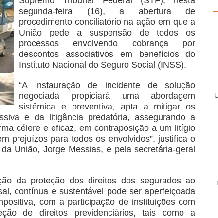
Supremo Tribunal Federal (STF), nesta
segunda-feira (16), a abertura de
procedimento conciliatório na ação em que a
União pede a suspensão de todos os
processos envolvendo cobrança por
descontos associativos em benefícios do
Instituto Nacional do Seguro Social (INSS).
“A instauração de incidente de solução
negociada propiciará uma abordagem
U
sistêmica e preventiva, apta a mitigar os
ssiva e da litigância predatória, assegurando a
rma célere e eficaz, em contraposição a um litígio
m prejuízos para todos os envolvidos”, justifica o
a União, Jorge Messias, e pela secretária-geral
ão da proteção dos direitos dos segurados ao
al, contínua e sustentável pode ser aperfeiçoada
ositiva, com a participação de instituições com
eção de direitos previdenciários, tais como a